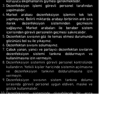
koruyucu ekipmanlarını giymesi gerekmektedir.
Dezenfeksiyon işlemi görevli personel tarafından
yapılmalıdır.
Market arabası dezenfeksiyon işlemini tek tek
yapmayınız. Belirli miktarda arabayı birbirinin ardı sıra
iterek dezenfeksiyon sisteminden geçmesini
sağlayınız. Market arabaları ile beraber sistem
içerisinden görevli personelin geçmesi sakıncalıdır.
Dezenfektan sıvısının göz ile temas etmesi durumunda
gözünüzü bol su ile yıkayınız.
Dezenfektan sıvısını solumayınız.
Çabuk yanan, yanıcı ve parlayıcı dezenfektan sıvılarını
dezenfeksiyon sistemi tankına doldurmayın ve
kullanılmasına izin vermeyin.
Dezenfeksiyon sistemini görevli personel kontrolünde
kullandırın. Yetkili kişiler haricinde sistemin açılmasına
ve dezenfeksiyon tankının doldurulmasına izin
vermeyin.
Dezenfeksiyon sıvısının sistem tankına dolumu
sırasında görevli personel uygun eldiven, maske ve
gözlük kullanmalıdır.
Dezenfeksiyon sisteminde oluşabilecek bir arıza
durumunda yetkili personele haber veriniz.
Eğitimini almış personel haricinde kimsenin sisteme
müdahalesine izin vermeyin.
Kötü amaçlı kişilere karşı sistemi güvenli bir alanda
kontrol altında tutunuz.
Te Design Disinfection Systems, Market Trolley
Disinfection, Shopping cart Disinfection, Market Basket
disinfection, Cart and Basket Sanitizer, Grocery Cart
Sanitizer, Sanitize Shopping Carts, Automatic Cart