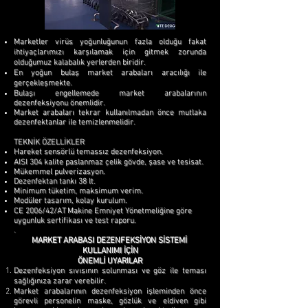
Marketler virüs yoğunluğunun fazla olduğu fakat
ihtiyaçlarımızı karşılamak için gitmek zorunda
olduğumuz kalabalık yerlerden biridir.
En yoğun bulaş market arabaları aracılığı ile
gerçekleşmekte.
Bulaşı engellemede market arabalarının
dezenfeksiyonu önemlidir.
Market arabaları tekrar kullanılmadan önce mutlaka
dezenfektanlar ile temizlenmelidir.
TEKNİK ÖZELLİKLER
Hareket sensörlü temassız dezenfeksiyon.
AISI 304 kalite paslanmaz çelik gövde, şase ve tesisat.
Mükemmel pulverizasyon.
Dezenfektan tankı 38 lt.
Minimum tüketim, maksimum verim.
Modüler tasarım, kolay kurulum.
CE 2006/42/AT Makine Emniyet Yönetmeliğine göre
uygunluk sertifikası ve test raporu.
.
MARKET ARABASI DEZENFEKSİYON SİSTEMİ
KULLANIMI İÇİN
ÖNEMLİ UYARILAR
Dezenfeksiyon sıvısının solunması ve göz ile teması
sağlığınıza zarar verebilir.
Market arabalarının dezenfeksiyon işleminden önce
görevli personelin maske, gözlük ve eldiven gibi