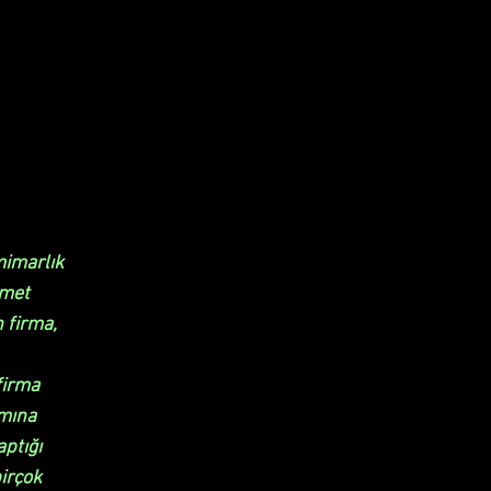
mimarlık
zmet
 firma,
firma
ımına
aptığı
birçok