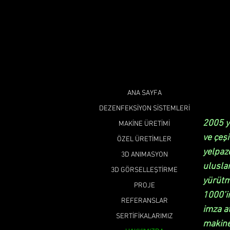
ANA SAYFA
DEZENFEKSİYON SİSTEMLERİ
2005 yı
MAKİNE ÜRETİMİ
ve çeşi
ÖZEL ÜRETİMLER
yelpaz
3D ANIMASYON
ulusla
3D GÖRSELLEŞTİRME
yürütm
PROJE
1000’i
REFERANSLAR
imza at
SERTİFİKALARIMIZ
makine