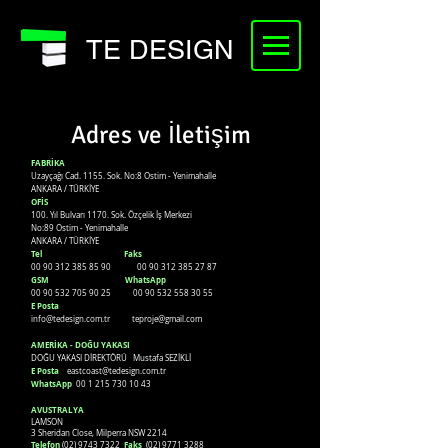
TE DESIGN
Adres ve İletişim
FABRİKA
Uzayçağı Cad. 1155. Sok. No:8 Ostim - Yenimahalle
ANKARA / TÜRKİYE
OFİS
100. Yıl Bulvarı 1170. Sok. Özçelik İş Merkezi
No:89 Ostim - Yenimahalle
ANKARA / TÜRKİYE
Tel Faks
00 90 312 385 85 90
00 90 312 385 27
87
GSM WhatsApp
00 90 532 705 90 25
00 90 532 558 30 55
E Posta
info@tedesign.com.tr
teproje@gmail.com
AMERİKA - DOĞU YAKASI
DOĞU YAKASI DİREKTÖRÜ Mustafa SEZİKLİ
E Posta
eastcoast@tedesign.com.tr
WhatsApp
00 1 215 730 10 43
AVUSTRALYA
LAMSON
3 Sheridan Close, Milperra NSW 2214
Telefon
Faks
(02) 9743 7322
(02) 9771 3288