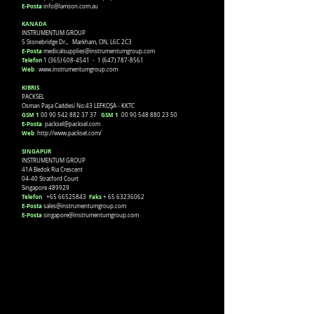
E-Posta
info@lamson.com.au
KANADA
INSTRUMENTUM GROUP
5 Stonebridge Dr., Markham, ON, L6C 2C3
E-Posta
medicalsupplies@instrumentumgroup.com
Telefon
1 (365) 608-4541
-
1 (647) 787-8561
Web
www.instrumentumgroup.com
KIBRIS
PACKSEL
Osman Paşa Caddesi No:43 LEFKOŞA - KKTC
GSM 1
GSM 1
00 90 542 882 37 37
00 90 548 880 23 50
E-Posta
packsel@packsel.com
Web
http://www.packsel.com/
SINGAPUR
INSTRUMENTUM GROUP
41A Bedok Ria Crescent
04-40 Stratford Court
Singapore 489929
Telefon
Faks
+65 66525843
+
65 63236062
E-Posta
sales@instrumentumgroup.com
E-Posta
singapore@instrumentumgroup.com